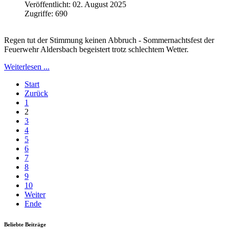
Veröffentlicht: 02. August 2025
Zugriffe: 690
Regen tut der Stimmung keinen Abbruch - Sommernachtsfest der
Feuerwehr Aldersbach begeistert trotz schlechtem Wetter.
Weiterlesen ...
Start
Zurück
1
2
3
4
5
6
7
8
9
10
Weiter
Ende
Beliebte Beiträge