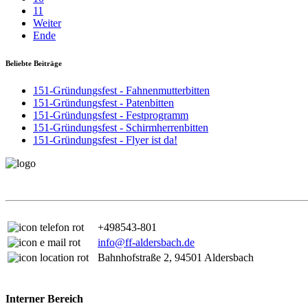
11
Weiter
Ende
Beliebte Beiträge
151-Gründungsfest - Fahnenmutterbitten
151-Gründungsfest - Patenbitten
151-Gründungsfest - Festprogramm
151-Gründungsfest - Schirmherrenbitten
151-Gründungsfest - Flyer ist da!
+498543-801
info@ff-aldersbach.de
Bahnhofstraße 2, 94501 Aldersbach
Interner Bereich