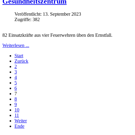
Gesundheitszentrum
Veröffentlicht: 13. September 2023
Zugriffe: 382
82 Einsatzkräfte aus vier Feuerwehren üben den Ernstfall.
Weiterlesen ...
Start
Zurück
2
3
4
5
6
7
8
9
10
11
Weiter
Ende