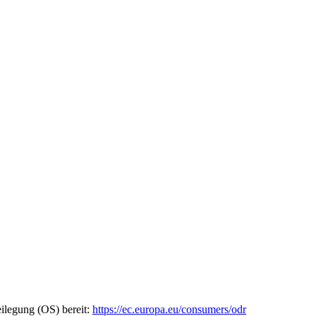
eilegung (OS) bereit:
https://ec.europa.eu/consumers/odr