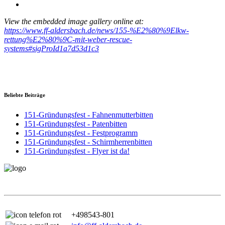
View the embedded image gallery online at:
https://www.ff-aldersbach.de/news/155-%E2%80%9Elkw-
rettung%E2%80%9C-mit-weber-rescue-
systems#sigProId1a7d53d1c3
Beliebte Beiträge
151-Gründungsfest - Fahnenmutterbitten
151-Gründungsfest - Patenbitten
151-Gründungsfest - Festprogramm
151-Gründungsfest - Schirmherrenbitten
151-Gründungsfest - Flyer ist da!
+498543-801